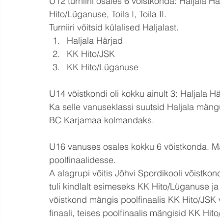
U12 turniiril osales 6 võistkonda: Haljala 
Hito/Lüganuse, Toila I, Toila II.
Turniiri võitsid külalised Haljalast.
Haljala Härjad
KK Hito/JSK
KK Hito/Lüganuse
U14 võistkondi oli kokku ainult 3: Haljala 
Ka selle vanuseklassi suutsid Haljala mäng
BC Karjamaa kolmandaks.
U16 vanuses osales kokku 6 võistkonda. Män
poolfinaalidesse.
A alagrupi võitis Jõhvi Spordikooli võistko
tuli kindlalt esimeseks KK Hito/Lüganuse ja
võistkond mängis poolfinaalis KK Hito/JSK 
finaali, teises poolfinaalis mängisid KK H