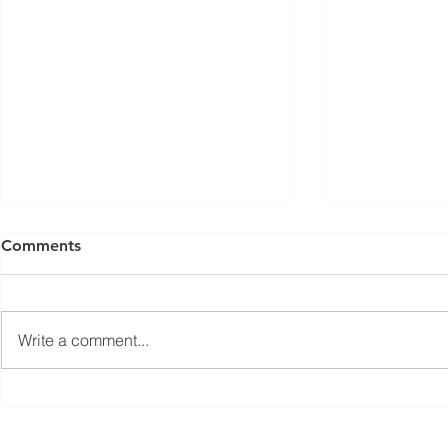
Comments
Write a comment...
Äikesehirmust tiheda
Päike, padu
konkurentsini, Toila
poodiumiko
rannavolle kolmas etapp
rannavolle 