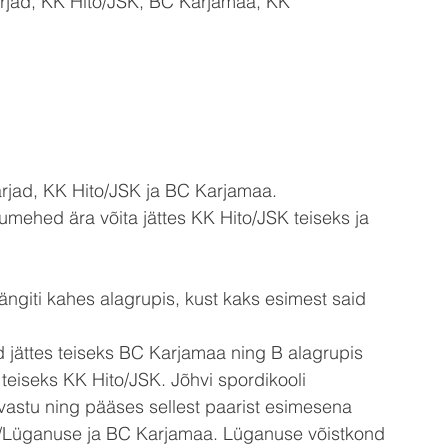
Härjad, KK Hito/JSK, BC Karjamaa, KK 
Härjad, KK Hito/JSK ja BC Karjamaa.
umehed ära võita jättes KK Hito/JSK teiseks ja 
giti kahes alagrupis, kust kaks esimest said 
nd jättes teiseks BC Karjamaa ning B alagrupis 
 teiseks KK Hito/JSK. Jõhvi spordikooli 
vastu ning pääses sellest paarist esimesena 
ito/Lüganuse ja BC Karjamaa. Lüganuse võistkond 