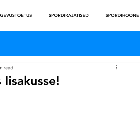
EGEVUSTOETUS
SPORDIRAJATISED
SPORDIHOONE
in read
 Iisakusse!