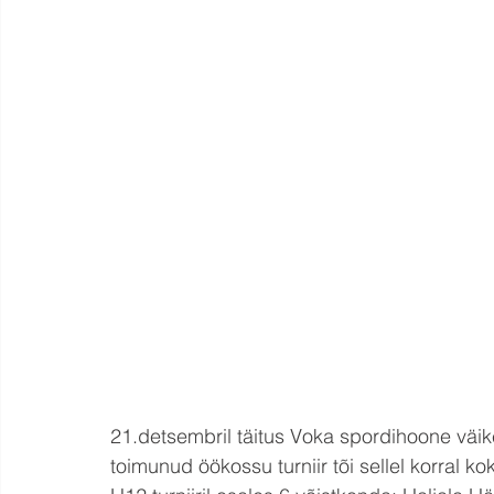
21.detsembril täitus Voka spordihoone väik
toimunud öökossu turniir tõi sellel korral k