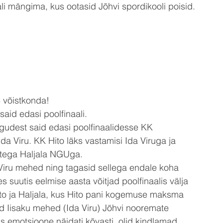
li mängima, kus ootasid Jõhvi spordikooli poisid.
8 võistkonda! 
aid edasi poolfinaali. 
ngudest said edasi poolfinaalidesse KK 
a Viru. KK Hito läks vastamisi Ida Viruga ja 
itega Haljala NGUga. 
 Viru mehed ning tagasid sellega endale koha 
s suutis eelmise aasta võitjad poolfinaalis välja 
to ja Haljala, kus Hito pani kogemuse maksma 
sid Iisaku mehed (Ida Viru) Jõhvi nooremate 
us emotsioone näidati kõvasti, olid kindlamad 