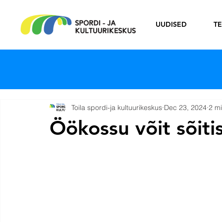
UUDISED
T
Toila spordi-ja kultuurikeskus
Dec 23, 2024
2 m
Öökossu võit sõitis