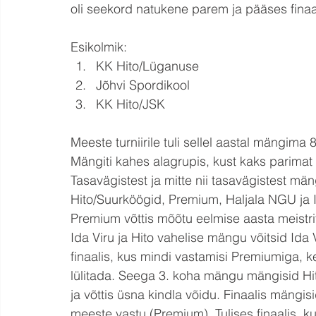
oli seekord natukene parem ja pääses finaa
Esikolmik:
KK Hito/Lüganuse
Jõhvi Spordikool
KK Hito/JSK
Meeste turniirile tuli sellel aastal mängima 
Mängiti kahes alagrupis, kust kaks parimat s
Tasavägistest ja mitte nii tasavägistest mä
Hito/Suurköögid, Premium, Haljala NGU ja Id
Premium võttis mõõtu eelmise aasta meistr
Ida Viru ja Hito vahelise mängu võitsid Ida
finaalis, kus mindi vastamisi Premiumiga, ke
lülitada. Seega 3. koha mängu mängisid Hi
ja võttis üsna kindla võidu. Finaalis mängi
meeste vastu (Premium). Tulises finaalis, k