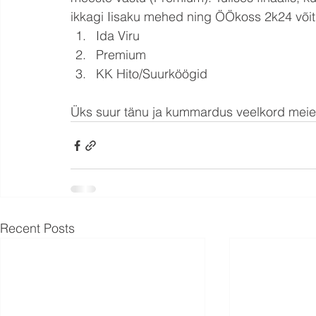
ikkagi Iisaku mehed ning ÖÖkoss 2k24 võit 
Ida Viru
Premium
KK Hito/Suurköögid
Üks suur tänu ja kummardus veelkord meie toe
Recent Posts