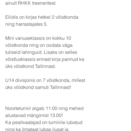
ainult RHKK treeneritest. 
Eliidis on kirjas hetkel 2 võistkonda 
ning harrastajates 5.
Mini vanuseklassis on kokku 10 
võistkonda ning on oodata väga 
tuliseid lahinguid. Lisaks on selles 
võistlusklassis ennast kirja pannud ka 
üks võistkond Tallinnast.
U14 divisjonis on 7 võistkonda, millest 
üks võistkond samuti Tallinnast!
Noorteturniir algab 11.00 ning mehed 
alustavad mängimist 13.00!
Ka pealtvaatajad on turniirile lubatud 
ning ka ilmataat lubas ilusat ja 