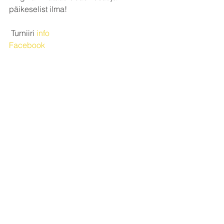
päikeselist ilma!
 Turniiri 
info
Facebook