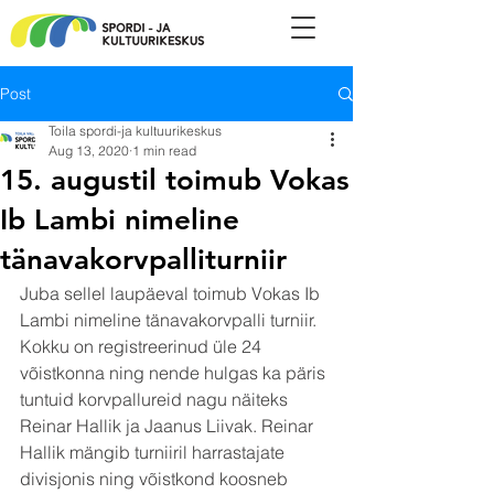
Post
Toila spordi-ja kultuurikeskus
Aug 13, 2020
1 min read
15. augustil toimub Vokas
Ib Lambi nimeline
tänavakorvpalliturniir
Juba sellel laupäeval toimub Vokas Ib 
Lambi nimeline tänavakorvpalli turniir. 
Kokku on registreerinud üle 24 
võistkonna ning nende hulgas ka päris 
tuntuid korvpallureid nagu näiteks 
Reinar Hallik ja Jaanus Liivak. Reinar 
Hallik mängib turniiril harrastajate 
divisjonis ning võistkond koosneb 