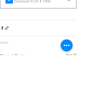
Download XLSX • 13KB
See All
Recent Posts