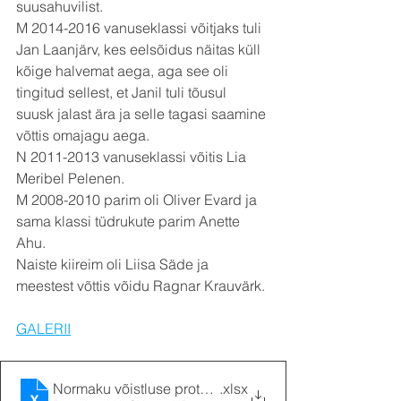
suusahuvilist.
M 2014-2016 vanuseklassi võitjaks tuli 
Jan Laanjärv, kes eelsõidus näitas küll 
kõige halvemat aega, aga see oli 
tingitud sellest, et Janil tuli tõusul 
suusk jalast ära ja selle tagasi saamine 
võttis omajagu aega.
N 2011-2013 vanuseklassi võitis Lia 
Meribel Pelenen.
M 2008-2010 parim oli Oliver Evard ja 
sama klassi tüdrukute parim Anette 
Ahu.
Naiste kiireim oli Liisa Säde ja 
meestest võttis võidu Ragnar Krauvärk.
GALERII
Normaku võistluse protokoll
.xlsx