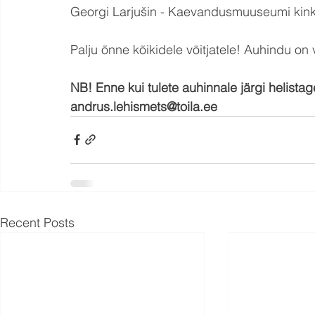
Georgi Larjušin - Kaevandusmuuseumi kink
Palju õnne kõikidele võitjatele! Auhindu on
NB! Enne kui tulete auhinnale järgi helista
andrus.lehismets@toila.ee
Recent Posts