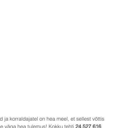
ja korraldajatel on hea meel, et sellest võttis 
e väga hea tulemus! Kokku tehti 
24 527 616