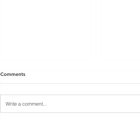
Comments
Write a comment...
Äikesehirmust tiheda
Päike, padu
konkurentsini, Toila
poodiumiko
rannavolle kolmas etapp
rannavolle 