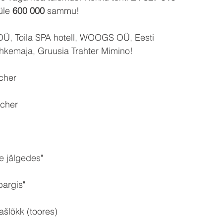
le 
600 000
 sammu! 
OÜ, Toila SPA hotell, WOOGS OÜ, Eesti 
kemaja, Gruusia Trahter Mimino!
cher
ucher
e jälgedes"
pargis"
ašlõkk (toores)