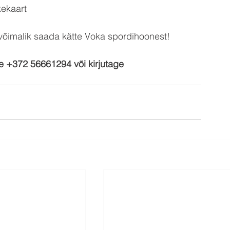
ekaart
 võimalik saada kätte Voka spordihoonest! 
ge +372 56661294 või kirjutage 