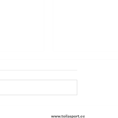
vihm ja
Toila rannavolle hooaja
had – Toila
esimene etapp pakkus
teine etapp
päikest, pinget ja jääkülm
www.toilasport.ee