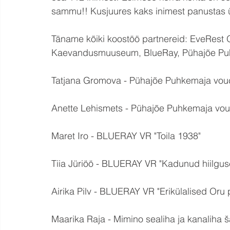
sammu!! Kusjuures kaks inimest panustas ü
Täname kõiki koostöö partnereid: EveRest 
Kaevandusmuuseum, BlueRay, Pühajõe Puh
Tatjana Gromova - Pühajõe Puhkemaja vou
Anette Lehismets - Pühajõe Puhkemaja vo
Maret Iro - BLUERAY VR "Toila 1938"
Tiia Jüriöö - BLUERAY VR "Kadunud hiilgus
Airika Pilv - BLUERAY VR "Erikülalised Oru 
Maarika Raja - Mimino sealiha ja kanaliha š