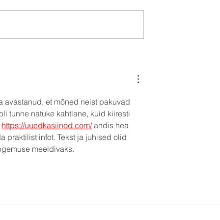
vihm ja
Toila rannavolle hooaja
had – Toila
esimene etapp pakkus
teine etapp
päikest, pinget ja jääkülm
ke
suplust
 ja avastanud, et mõned neist pakuvad 
li tunne natuke kahtlane, kuid kiiresti 
 
https://uuedkasiinod.com/
 andis hea 
raktilist infot. Tekst ja juhised olid 
 kogemuse meeldivaks.