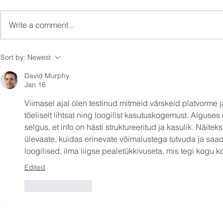
Write a comment...
Äikesehirmust tiheda
Päike, padu
Sort by:
Newest
konkurentsini, Toila
poodiumiko
David Murphy
rannavolle kolmas etapp
rannavolle 
Jan 16
pakkus põnevust igas
pakkus kõi
vanuseklassis
Viimasel ajal olen testinud mitmeid värskeid platvorme
tõeliselt lihtsat ning loogilist kasutuskogemust. Alguses o
selgus, et info on hästi struktureeritud ja kasulik. Näiteks
ülevaate, kuidas erinevate võimalustega tutvuda ja saada p
loogilised, ilma liigse pealetükkivuseta, mis tegi kogu
Edited
Like
Reply