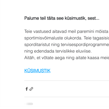
Palume teil täita see küsimustik, sest...
Teie vastused aitavad meil paremini mõista
sportimisvõimaluste olukorda. Teie tagasi
sporditaristut ning tervisespordiprogramme
ning edendada tervislikke eluviise.
Aitäh, et võtate aega ning aitate kaasa me
KÜSIMUSTIK