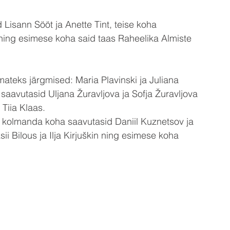
 Lisann Sööt ja Anette Tint, teise koha 
ning esimese koha said taas Raheelika Almiste 
mateks järgmised: Maria Plavinski ja Juliana 
saavutasid Uljana Žuravljova ja Sofja Žuravljova 
Tiia Klaas. 
e: kolmanda koha saavutasid Daniil Kuznetsov ja 
i Bilous ja Ilja Kirjuškin ning esimese koha 