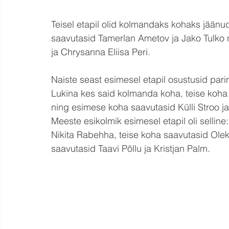
Teisel etapil olid kolmandaks kohaks jäänud
saavutasid Tamerlan Ametov ja Jako Tulko 
ja Chrysanna Eliisa Peri. 
Naiste seast esimesel etapil osustusid pari
Lukina kes said kolmanda koha, teise koha 
ning esimese koha saavutasid Külli Stroo ja 
Meeste esikolmik esimesel etapil oli sellin
Nikita Rabehha, teise koha saavutasid Oleksi
saavutasid Taavi Põllu ja Kristjan Palm. 