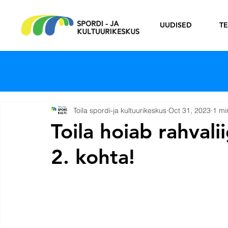
UUDISED
T
Toila spordi-ja kultuurikeskus
Oct 31, 2023
1 mi
Toila hoiab rahvali
2. kohta!