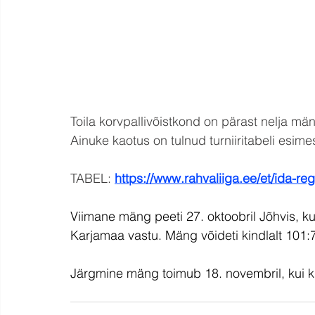
Toila korvpallivõistkond on pärast nelja mä
Ainuke kaotus on tulnud turniiritabeli esime
TABEL: 
https://www.rahvaliiga.ee/et/ida-regi
Viimane mäng peeti 27. oktoobril Jõhvis, 
Karjamaa vastu. Mäng võideti kindlalt 101:7
Järgmine mäng toimub 18. novembril, kui k