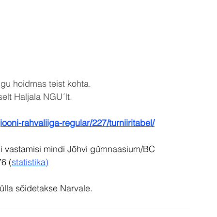
ngu hoidmas teist kohta.
selt Haljala NGU´lt.
ooni-rahvaliiga-regular/227/turniiritabel/
kui vastamisi mindi Jõhvi gümnaasium/BC 
6 (
statistika
)
ülla sõidetakse Narvale.