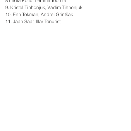
8 Liidia Põllu, Lemmit Toomra
9. Kristel Tihhonjuk, Vadim Tihhonjuk
10. Enn Tokman, Andrei Grintšak 
11. Jaan Saar, Illar Tõnurist 