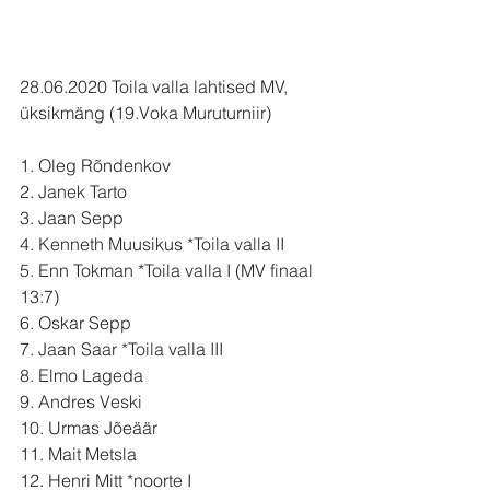
28.06.2020 Toila valla lahtised MV, 
üksikmäng (19.Voka Muruturniir)
1. Oleg Rõndenkov
2. Janek Tarto
3. Jaan Sepp
4. Kenneth Muusikus *Toila valla II
5. Enn Tokman *Toila valla I (MV finaal 
13:7)
6. Oskar Sepp
7. Jaan Saar *Toila valla III
8. Elmo Lageda
9. Andres Veski
10. Urmas Jõeäär
11. Mait Metsla
12. Henri Mitt *noorte I