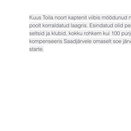
Kuus Toila noort kaptenit viibis möödunud nä
poolt korraldatud laagris. Esindatud olid p
seltsid ja klubid, kokku rohkem kui 100 purj
kompenseeris Saadjärvele omaselt soe järvev
starte.