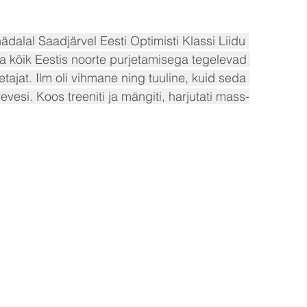
dalal Saadjärvel Eesti Optimisti Klassi Liidu 
ea kõik Eestis noorte purjetamisega tegelevad 
etajat. Ilm oli vihmane ning tuuline, kuid seda 
esi. Koos treeniti ja mängiti, harjutati mass-