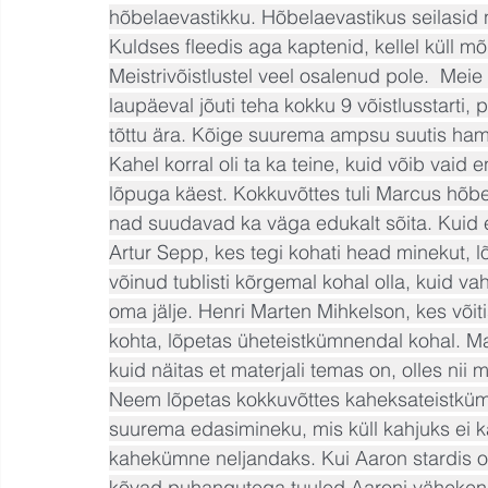
hõbelaevastikku. Hõbelaevastikus seilasid n
Kuldses fleedis aga kaptenid, kellel küll mõ
Meistrivõistlustel veel osalenud pole.  Meie
laupäeval jõuti teha kokku 9 võistlusstarti,
tõttu ära. Kõige suurema ampsu suutis ham
Kahel korral oli ta ka teine, kuid võib vaid e
lõpuga käest. Kokkuvõttes tuli Marcus hõbela
nad suudavad ka väga edukalt sõita. Kuid es
Artur Sepp, kes tegi kohati head minekut, 
võinud tublisti kõrgemal kohal olla, kuid v
oma jälje. Henri Marten Mihkelson, kes või
kohta, lõpetas üheteistkümnendal kohal. Ma
kuid näitas et materjali temas on, olles ni
Neem lõpetas kokkuvõttes kaheksateistkümn
suurema edasimineku, mis küll kahjuks ei ka
kahekümne neljandaks. Kui Aaron stardis oli,
kõvad puhangutega tuuled Aaroni vähekene 