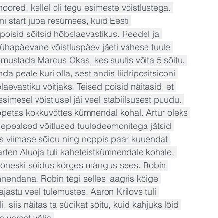
oored, kellel oli tegu esimeste võistlustega. 
ni start juba resümees, kuid Eesti 
 poisid sõitsid hõbelaevastikus. Reedel ja 
 pühapäevane võistluspäev jäeti vähese tuule 
mustada Marcus Okas, kes suutis võita 5 sõitu. 
nda peale kuri olla, sest andis liidripositsiooni 
evastiku võitjaks. Teised poisid näitasid, et 
imesel võistlusel jäi veel stabiilsusest puudu. 
lõpetas kokkuvõttes kümnendal kohal. Artur oleks 
ahepealsed võitlused tuuledeemonitega jätsid 
tis viimase sõidu ning noppis paar kuuendat 
rten Aluoja tuli kaheteistkümnendale kohale, 
i mõneski sõidus kõrges mängus sees. Robin 
endana. Robin tegi selles laagris kõige 
jastu veel tulemustes. Aaron Krilovs tuli 
 siis näitas ta südikat sõitu, kuid kahjuks lõid 
verest välja.