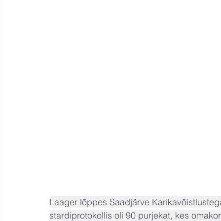
Laager lõppes Saadjärve Karikavõistlustega,
stardiprotokollis oli 90 purjekat, kes omakord