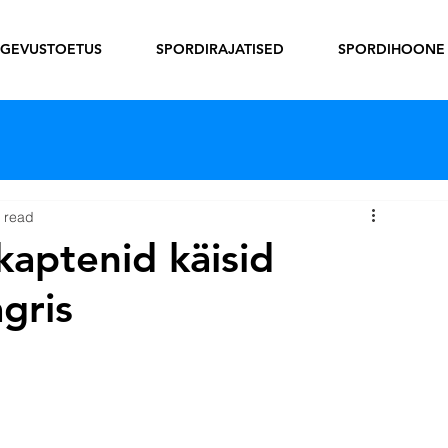
EGEVUSTOETUS
SPORDIRAJATISED
SPORDIHOONE
 read
kaptenid käisid
gris