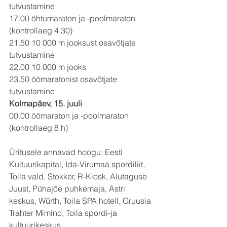
tutvustamine
17.00 õhtumaraton ja -poolmaraton 
(kontrollaeg 4.30)
21.50 10 000 m jooksust osavõtjate 
tutvustamine
22.00 10 000 m jooks
23.50 öömaratonist osavõtjate 
tutvustamine
Kolmapäev, 15. juuli
00.00 öömaraton ja -poolmaraton 
(kontrollaeg 8 h)
Üritusele annavad hoogu: Eesti 
Kultuurikapital, Ida-Virumaa spordiliit, 
Toila vald, Stokker, R-Kiosk, Alutaguse 
Juust, Pühajõe puhkemaja, Astri 
keskus, Würth, Toila SPA hotell, Gruusia 
Trahter Mimino, Toila spordi-ja 
kultuurikeskus