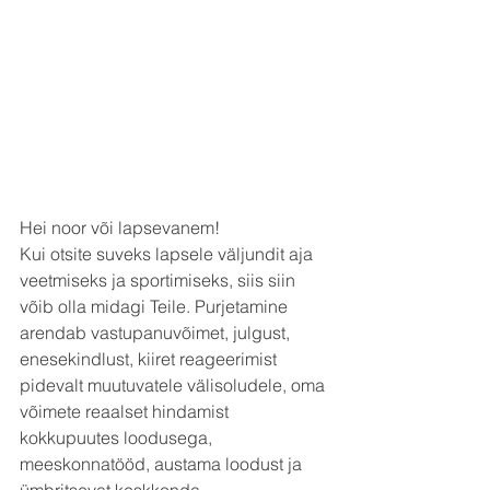
Hei noor või lapsevanem! 
Kui otsite suveks lapsele väljundit aja 
veetmiseks ja sportimiseks, siis siin 
võib olla midagi Teile. Purjetamine 
arendab vastupanuvõimet, julgust, 
enesekindlust, kiiret reageerimist 
pidevalt muutuvatele välisoludele, oma 
võimete reaalset hindamist 
kokkupuutes loodusega, 
meeskonnatööd, austama loodust ja 
ümbritsevat keskkonda. 