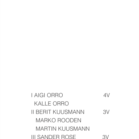
I AIGI ORRO                          4V
  KALLE ORRO
II BERIT KUUSMANN            3V
   MARKO ROODEN
   MARTIN KUUSMANN
III SANDER ROSE                 3V