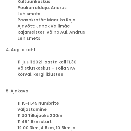
Kultuurikeskus
Peakorraldaja: Andrus
Lehismets
Peasekretär: Maarika Raja
Ajavõtt: Janek Vallimäe
Rajameister: Väino Aul, Andrus
Lehismets
4. Aeg ja koht
11. juuli 2021. aasta kell 11.30
Võistluskeskus – Toila SPA
kõrval, kergliiklusteel
5. Ajakava
11.15-11.45
Numbrite
väljastamine
11.30 Tillujooks 200m
11.45 1.5km start
12.00 3km, 4.5km, 10.5km ja