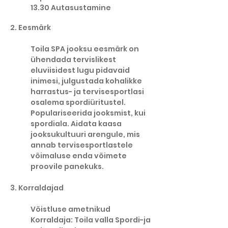
13.30 Autasustamine
2. Eesmärk
Toila SPA jooksu eesmärk on
ühendada tervislikest
eluviisidest lugu pidavaid
inimesi, julgustada kohalikke
harrastus- ja tervisesportlasi
osalema spordiüritustel.
Populariseerida jooksmist, kui
spordiala. Aidata kaasa
jooksukultuuri arengule, mis
annab tervisesportlastele
võimaluse enda võimete
proovile panekuks.
3. Korraldajad
Võistluse ametnikud
Korraldaja: Toila valla Spordi-ja