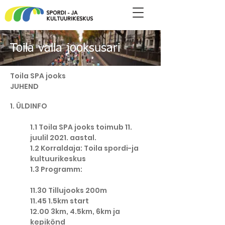
Toila valla jooksusari
Toila SPA jooks
JUHEND
1. ÜLDINFO
1.1 Toila SPA jooks toimub 11.
juulil 2021. aastal.
1.2 Korraldaja: Toila spordi-ja
kultuurikeskus
1.3 Programm:
11.30 Tillujooks 200m
11.45 1.5km start
12.00 3km, 4.5km, 6km ja
kepikõnd