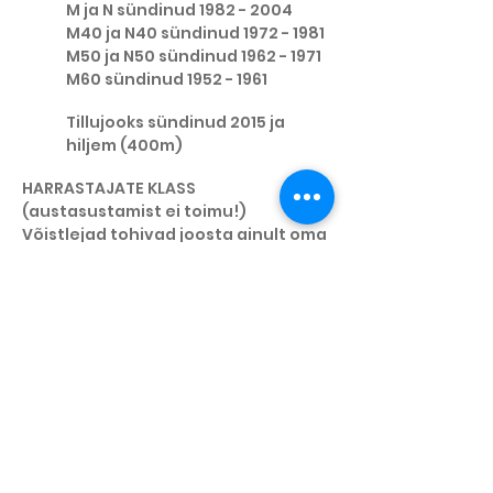
M ja N sündinud
1982 - 2004
M40 ja N40 sündinud
1972 - 1981
M50 ja N50 sündinud
1962 - 1971
M60 sündinud
1952 - 1961
Tillujooks sündinud 2015 ja
hiljem (400m)
HARRASTAJATE KLASS
(austasustamist ei toimu!)
Võistlejad tohivad joosta ainult oma
vanuseklassis!
7. Autasustamine
U11, U14, U17 vanuseklassides
autasustatakse kolme parimat
meest ja naist.
M/N ja M40/N40 M50/N50, M60,
N60+ ja M70 vanuseklassides
autasustatakse sõltuvalt
osavõtjate arvust (kuni 3
osavõtjat, siis autasustatakse