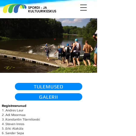
TULEMUSED
GALERII
Registreerunud
1 .Andres Laur
2 .Adi Moormaa
3 .Konstantin Tšernilovski
4 .Steven Innos
5 .Erki Alaküla
6 .Sander Sepa