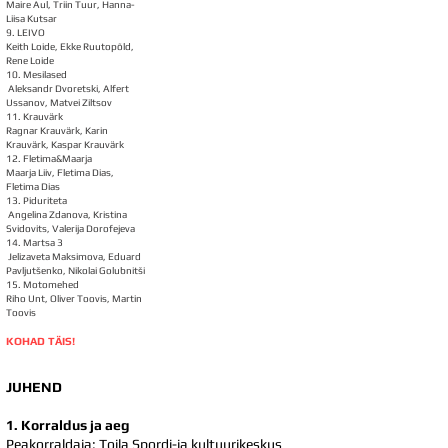
Maire Aul, Triin Tuur, Hanna-
Liisa Kutsar
9. LEIVO
Keith Loide, Ekke Ruutopõld,
Rene Loide
10. Mesilased
Aleksandr Dvoretski, Alfert
Ussanov, Matvei Ziltsov
11. Krauvärk
Ragnar Krauvärk, Karin
Krauvärk, Kaspar Krauvärk
12. Fletima&Maarja
Maarja Liiv, Fletima Dias,
Fletima Dias
13. Piduriteta
Angelina Zdanova, Kristina
Svidovits, Valerija Dorofejeva
14. Martsa 3
Jelizaveta Maksimova, Eduard
Pavljutšenko, Nikolai Golubnitši
15. Motomehed
Riho Unt, Oliver Toovis, Martin
Toovis
KOHAD TÄIS!
JUHEND
1. Korraldus ja aeg
Peakorraldaja: Toila Spordi-ja kultuurikeskus