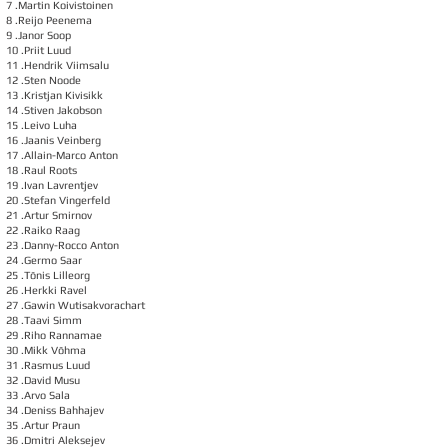
7 .Martin Koivistoinen
8 .Reijo Peenema
9 .Janor Soop
10 .Priit Luud
11 .Hendrik Viimsalu
12 .Sten Noode
13 .Kristjan Kivisikk
14 .Stiven Jakobson
15 .Leivo Luha
16 .Jaanis Veinberg
17 .Allain-Marco Anton
18 .Raul Roots
19 .Ivan Lavrentjev
20 .Stefan Vingerfeld
21 .Artur Smirnov
22 .Raiko Raag
23 .Danny-Rocco Anton
24 .Germo Saar
25 .Tõnis Lilleorg
26 .Herkki Ravel
27 .Gawin Wutisakvorachart
28 .Taavi Simm
29 .Riho Rannamae
30 .Mikk Võhma
31 .Rasmus Luud
32 .David Musu
33 .Arvo Sala
34 .Deniss Bahhajev
35 .Artur Praun
36 .Dmitri Aleksejev