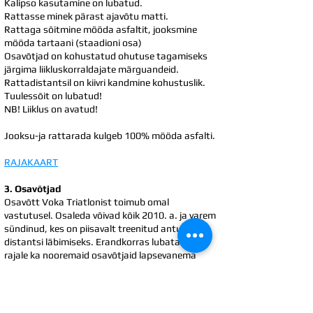
Kalipso kasutamine on lubatud.
Rattasse minek pärast ajavõtu matti.
Rattaga sõitmine mööda asfaltit, jooksmine
mööda tartaani (staadioni osa)
Osavõtjad on kohustatud ohutuse tagamiseks
järgima liikluskorraldajate märguandeid.
Rattadistantsil on kiivri kandmine kohustuslik.
Tuulessõit on lubatud!
NB! Liiklus on avatud!
Jooksu-ja rattarada kulgeb 100% mööda asfalti.
RAJAKAART
3. Osavõtjad
Osavõtt Voka Triatlonist toimub omal
vastutusel. Osaleda võivad kõik 2010. a. ja varem
sündinud, kes on piisavalt treenitud antud
distantsi läbimiseks. Erandkorras lubatakse
rajale ka nooremaid osavõtjaid lapsevanema
kirjalikul loal ja vastutusel.
NB! Võistlusele lubatakse 145 osalejat (100
individuaal, 15 võistkonda)