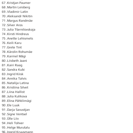
67 .Kristjan Paumer
68 .Martin Leisberg
69 .Vladimir Latin
70 .Aleksandr Nikitin
71 .Margus Randmäe
72 .Silver Aros
73 .Julia Tšernilovskaja
74 .Kirsti Hindreus
75 .Anette Lehismets
76 .Keili Karu
77 .Grete Tint
78 .Kärolin Rohumäe
79 .Karmel Mägi
80 .Liisbeth Jaani
81 .Kairi Raag
82 .Sandra Kubi
83 .Ingrid Kiisk
84 .Annika Talvis
85 .Natalija Latina
86 .Kristiina Silvet
87 .Liina Hallist
88 .Julia Kulikova
89 .Elina Pähklimägi
90 .Ele Luuk
91 .Darja Savustjan
92 .Signe Ventsel
93 .Ülle Liiv
94 .Heli Tohver
95 .Helge Murutalu
96 .Ingrid Kruusmann