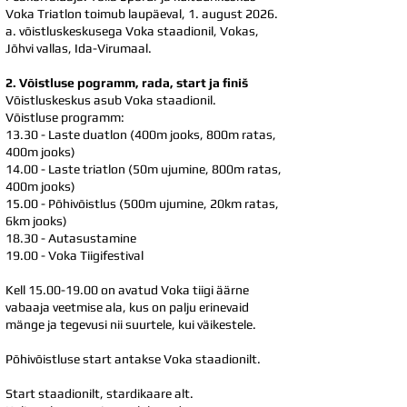
Voka Triatlon toimub laupäeval, 1. august 2026.
a. võistluskeskusega Voka staadionil, Vokas,
Jõhvi vallas, Ida-Virumaal.
2. Võistluse pogramm, rada, start ja finiš
Võistluskeskus asub Voka staadionil.
Võistluse programm:
13.30 - Laste duatlon (400m jooks, 800m ratas,
400m jooks)
14.00 - Laste triatlon (50m ujumine, 800m ratas,
400m jooks)
15.00 - Põhivõistlus (500m ujumine, 20km ratas,
6km jooks)
18.30 - Autasustamine
19.00 - Voka Tiigifestival
Kell
15.00-19.00
on avatud Voka tiigi äärne
vabaaja veetmise ala, kus on palju erinevaid
mänge ja tegevusi nii suurtele, kui väikestele.
Põhivõistluse start antakse Voka staadionilt.
Start staadionilt, stardikaare alt.