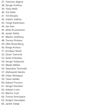
37 .Toomas Jõgeva
38 .Sergei Kulikov
39 .Tõnu Pekk
40 .Tiit Pekk
41 .Tiit Riisalo
42 .Vadim Volkov
43 .Targo Kalamees
44 .Jan Aas
45 .Ahto Kruusmann
46 .Janek Pohla
47 .Meelis Veilberg
48 .Tarmo Pintson
49 .Otto Riisenberg
50 .Ringo Krilovs
51 .Kristjan Silvet
52 .Silver Tammik
53 .Ardo Virkebau
54 .Sergei Artjomov
55 .Madis Müller
56 .Stanislav Tervinski
57 .Aleksandr Ganža
58 .Viljar Niinepuu
59 .Taavi Selder
60 .Edvard Trumm
61 .Sergei Porotsin
62 .Artjom Livin
63 .Martin Turk
64 .Tarmo Siimsaare
65 .Grigori Savustjan
66 .Janek Valge