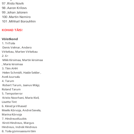
97 .Risto Novik
98 .Aaron Krilovs
99 .Johan Jalonen
100 .Martin Nemiro
101
.Mihhail Borouhhin
KOHAD TÄIS!
Võistkond
1. TriToila
Denis Velmar, Andero
Virkebau, Marten Virkebau
2. 6+
Mikk Kirsimaa, Martin kirsimaa
, Mario kirsimaa
3. Tiim AHH
Helen Schmidt, Haide Selder ,
Aveli Juursalu
4. Tarum
Robert Tarum, Jaanus Mägi,
Roland Tarum
5. Tempoterror
Kristo Noorhani, Mario Kivil,
Lisette Tint
6. Kiired ja Vihased
Meelis Kõrvoja, Andrei Sevela,
Marina Kõrvoja
7. HindreusKuubis
Kirsti Hindreus, Margus
Hindreus, Indrek Hindreus
8. Toila gümnaasiumi tiim