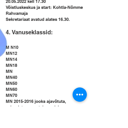
20.05.2022
kell 17.30
Võistluskeskus ja start: Kohtla-Nõmme
Rahvamaja
​Sekretariaat avatud alates 16.30.
4. Vanuseklassid:
M N10
MN12
MN14
MN18
MN
MN40
MN50
MN60
MN70
​MN
2015-2016
jooks ajavõtuta,
eelregistreerunutele medal
Tillujooks (sündinud 2017 ja hiljem
sündinud – eelregistreerunutele medal)