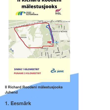
II Richard Roodeni mälestusjooks
Juhend
1. Eesmärk