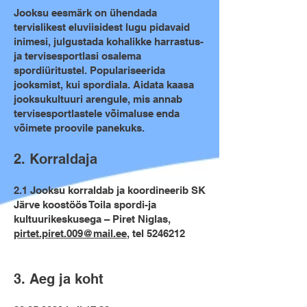
Jooksu eesmärk on ühendada
tervislikest eluviisidest lugu pidavaid
inimesi, julgustada kohalikke harrastus-
ja tervisesportlasi osalema
spordiüritustel. Populariseerida
jooksmist, kui spordiala. Aidata kaasa
jooksukultuuri arengule, mis annab
tervisesportlastele võimaluse enda
võimete proovile panekuks.
2. Korraldaja
2.1 Jooksu korraldab ja koordineerib SK
Järve koostöös Toila spordi-ja
kultuurikeskusega – Piret Niglas,
pirtet.piret.009@mail.ee
, tel
5246212
3. Aeg ja koht