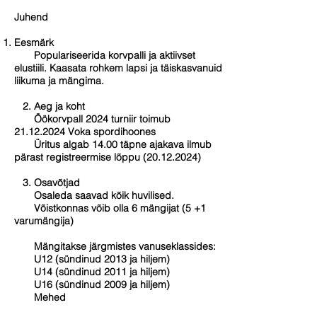
Juhend
Eesmärk
Populariseerida korvpalli ja aktiivset
elustiili. Kaasata rohkem lapsi ja täiskasvanuid
liikuma ja mängima.
2. Aeg ja koht
Öökorvpall 2024 turniir toimub
21.12.2024
Voka spordihoones
Üritus algab 14.00 täpne ajakava ilmub
pärast registreermise lõppu
(20.12.2024)
3. Osavõtjad
Osaleda saavad kõik huvilised.
Võistkonnas võib olla 6 mängijat (5 +1
varumängija)
Mängitakse järgmistes vanuseklassides:
U12 (sündinud 2013 ja hiljem)
U14 (sündinud 2011 ja hiljem)
U16 (sündinud 2009 ja hiljem)
Mehed