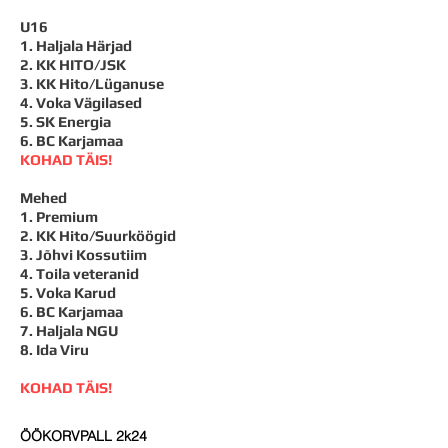
U16
​1.
Haljala Härjad
​2. KK HITO/JSK
3. KK Hito/Lüganuse
4. Voka Vägilased
5. SK Energia
6. BC Karjamaa
KOHAD TÄIS!
Mehed
1. Premium​
2. KK Hito/Suurköögid
3. Jõhvi Kossutiim
4. Toila veteranid
5. Voka Karud
6. BC Karjamaa
7. Haljala NGU
8. Ida
Viru
KOHAD TÄIS!
ÖÖKORVPALL 2k24