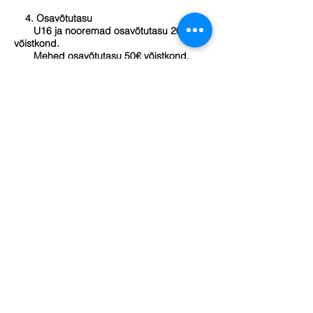
4. Osavõtutasu
U16 ja nooremad osavõtutasu 20€
võistkond.
Mehed osavõtutasu 50€ võistkond.
5. Registreerimine
Registreerimine toimub aadressil
www.toilasport.ee/ookorvpall
kuni
20.12.2024
kell 20.00
NB! Noorte turniiridele lubatakse KOKKU
12 võistkonda ja meeste turniirile 8
võistkonda!
6. Autasustamine
Autasustatakse iga klassi esikolmikut.
Autasustamine toimub pärast iga
vanuseklassi turniiri lõppu!
7. Reeglid ja võistlussüsteem
Mänguaeg on 2x5 minutit (jooksev aeg,
aeg peatatakse, kui mängupaus venib üle 10
sekundi)
Teise poolaja viimane minut mängitakse