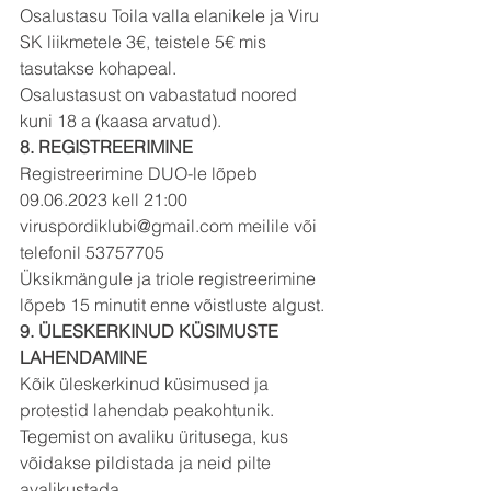
Osalustasu Toila valla elanikele ja Viru 
SK liikmetele 3€, teistele 5€ mis 
tasutakse kohapeal.
Osalustasust on vabastatud noored 
kuni 18 a (kaasa arvatud).
8. REGISTREERIMINE
Registreerimine DUO-le lõpeb 
09.06.2023 kell 21:00 
viruspordiklubi@gmail.com meilile või
telefonil 53757705
Üksikmängule ja triole registreerimine 
lõpeb 15 minutit enne võistluste algust.
9. ÜLESKERKINUD KÜSIMUSTE 
LAHENDAMINE
Kõik üleskerkinud küsimused ja 
protestid lahendab peakohtunik.
Tegemist on avaliku üritusega, kus 
võidakse pildistada ja neid pilte 
avalikustada.