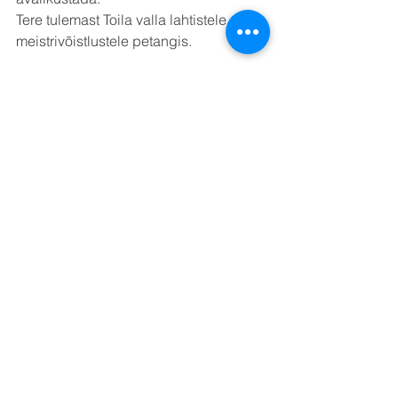
Tere tulemast Toila valla lahtistele 
meistrivõistlustele petangis.
Singel - 16.09
Trio - 30.09
Voka XXII muruturniir 30.07
See All
Recent Posts