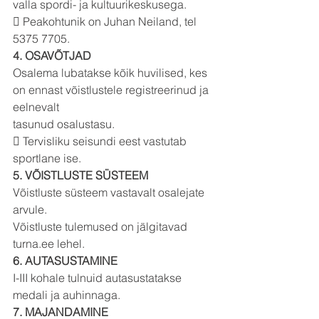
valla spordi- ja kultuurikeskusega.
 Peakohtunik on Juhan Neiland, tel 
5375 7705.
4. OSAVÕTJAD
Osalema lubatakse kõik huvilised, kes 
on ennast võistlustele registreerinud ja 
eelnevalt
tasunud osalustasu.
 Tervisliku seisundi eest vastutab 
sportlane ise.
5. VÕISTLUSTE SÜSTEEM
Võistluste süsteem vastavalt osalejate 
arvule.
Võistluste tulemused on jälgitavad 
turna.ee lehel.
6. AUTASUSTAMINE
I-III kohale tulnuid autasustatakse 
medali ja auhinnaga.
7. MAJANDAMINE