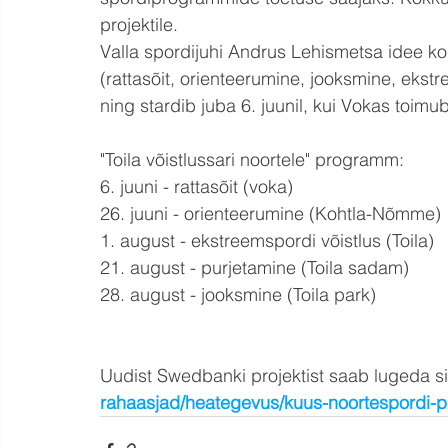
projektile. 
Valla spordijuhi Andrus Lehismetsa idee korr
(rattasõit, orienteerumine, jooksmine, ekstr
ning stardib juba 6. juunil, kui Vokas toimu
"Toila võistlussari noortele" programm:
6. juuni - rattasõit (voka)
26. juuni - orienteerumine (Kohtla-Nõmme)
1. august - ekstreemspordi võistlus (Toila)
21. august - purjetamine (Toila sadam)
28. august - jooksmine (Toila park)
Uudist Swedbanki projektist saab lugeda sii
rahaasjad/heategevus/kuus-noortespordi-p