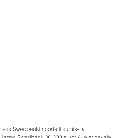
üheks Swedbanki noorte liikumis- ja 
 jagas Swedbank 30 000 eurot 6-le erinevale 