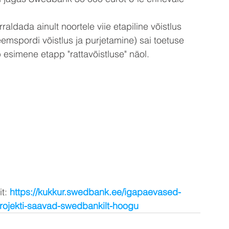
aldada ainult noortele viie etapiline võistlus 
eemspordi võistlus ja purjetamine) sai toetuse 
b esimene etapp "rattavõistluse" näol.
t: 
https://kukkur.swedbank.ee/igapaevased-
rojekti-saavad-swedbankilt-hoogu