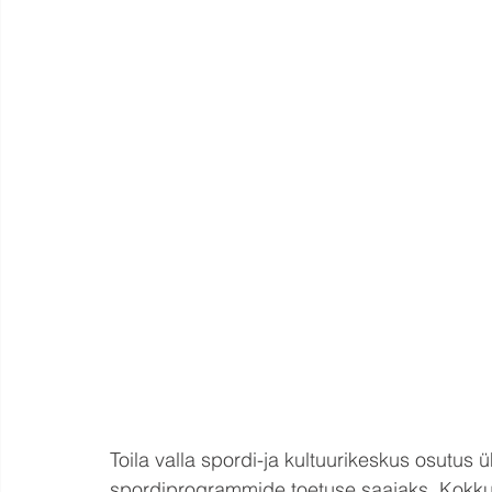
Toila valla spordi-ja kultuurikeskus osutus 
spordiprogrammide toetuse saajaks. Kokku