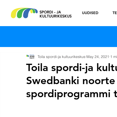
UUDISED
T
Toila spordi-ja kultuurikeskus
May 24, 2021
1 m
Toila spordi-ja kul
Swedbanki noorte l
spordiprogrammi t