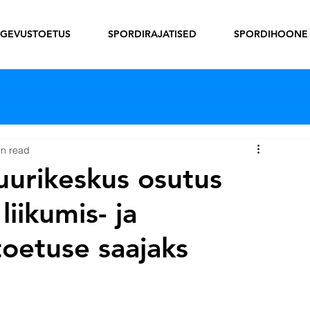
EGEVUSTOETUS
SPORDIRAJATISED
SPORDIHOONE
in read
tuurikeskus osutus
iikumis- ja
oetuse saajaks