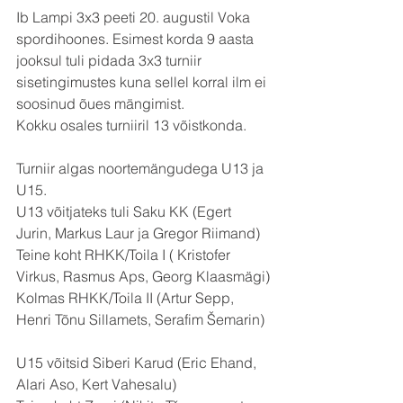
Ib Lampi 3x3 peeti 20. augustil Voka 
spordihoones. Esimest korda 9 aasta 
jooksul tuli pidada 3x3 turniir 
sisetingimustes kuna sellel korral ilm ei 
soosinud õues mängimist. 
Kokku osales turniiril 13 võistkonda.
Turniir algas noortemängudega U13 ja 
U15.
U13 võitjateks tuli Saku KK (Egert 
Jurin, Markus Laur ja Gregor Riimand)
Teine koht RHKK/Toila I ( Kristofer 
Virkus, Rasmus Aps, Georg Klaasmägi)
Kolmas RHKK/Toila II (Artur Sepp, 
Henri Tõnu Sillamets, Serafim Šemarin)
U15 võitsid Siberi Karud (Eric Ehand, 
Alari Aso, Kert Vahesalu)