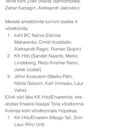
Teine koht Zveri (Nikita Tšernomorets, 
Zahar Karjagin, Aleksandr Jakovlev)
Meeste amatööride turniiril osales 4 
võistkonda. 
koht BC Narva (Deniss 
Makarenko, Dmitri Kostitsõn, 
Aleksandr Ragni, Roman Skipin)
KK Hito (Sander Naarits, Meiko 
Lindeberg, Reijo Krismar Nano, 
Jarek Uustal)
Jõhvi Kossutiim (Marko Pärn, 
Nikita Golovin, Karl Viimsalu, Laur 
Vahe)
Eliidi võit läks KK Hito/Elvaremile, kes 
alistas finaalis lisaajal Toila võistkonna.
Kolmas koht võistkonnale Hüpekas.
KK Hito/Elvarem (Margo Tali, Siim 
Laur, Riho Unt)